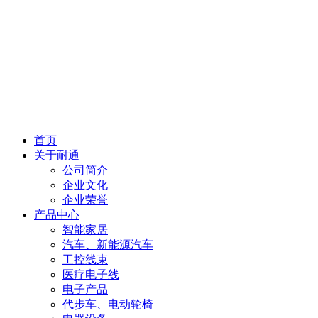
首页
关于耐通
公司简介
企业文化
企业荣誉
产品中心
智能家居
汽车、新能源汽车
工控线束
医疗电子线
电子产品
代步车、电动轮椅