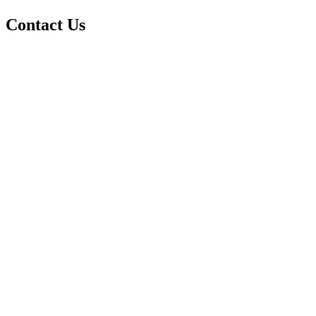
Contact Us