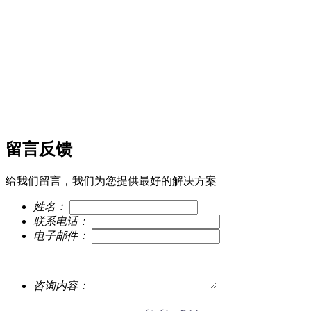
留言反馈
给我们留言，我们为您提供最好的解决方案
姓名：
联系电话：
电子邮件：
咨询内容：