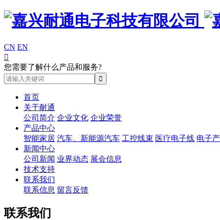
CN
EN

您需要了解什么产品和服务?
首页
关于耐通
公司简介
企业文化
企业荣誉
产品中心
智能家居
汽车、新能源汽车
工控线束
医疗电子线
电子产
新闻中心
公司新闻
业界动态
展会信息
技术支持
联系我们
联系信息
留言反馈
联系我们