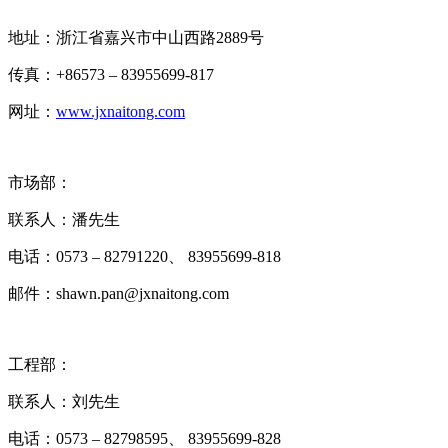
地址：浙江省嘉兴市中山西路2889号
传真：+86573 – 83955699-817
网址：
www.jxnaitong.com
市场部：
联系人：潘先生
电话：0573 – 82791220、 83955699-818
邮件：shawn.pan@jxnaitong.com
工程部：
联系人：刘先生
电话：0573 – 82798595、 83955699-828